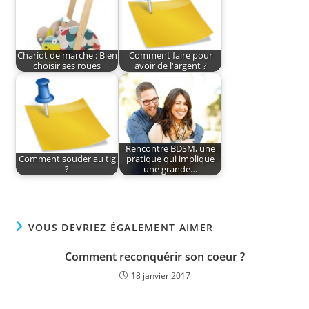
Chariot de marche : Bien
Comment faire pour
choisir ses roues
avoir de l'argent ?
Rencontre BDSM, une
Comment souder au tig
pratique qui implique
?
une grande…
VOUS DEVRIEZ ÉGALEMENT AIMER
Comment reconquérir son coeur ?
18 janvier 2017