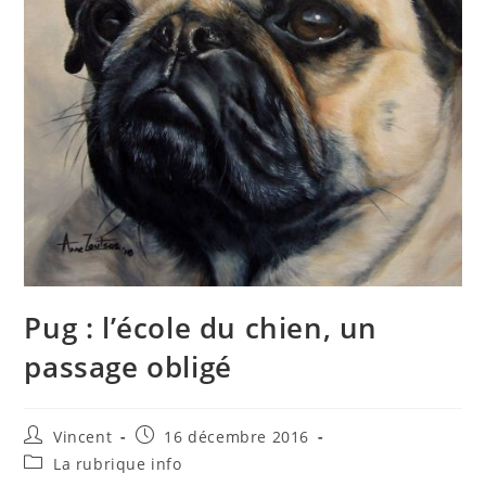
Pug : l’école du chien, un
passage obligé
Auteur/autrice
Publication
Vincent
16 décembre 2016
de
publiée :
Post
La rubrique info
la
category: