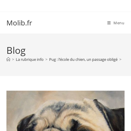
Skip
to
content
Molib.fr
Menu
Blog
>
La rubrique info
>
Pug : l’école du chien, un passage obligé
>