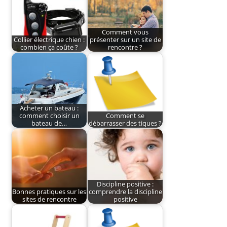
Comment vous
Collier électrique chien :
présenter sur un site de
combien ça coûte ?
rencontre ?
Acheter un bateau :
comment choisir un
Comment se
bateau de…
débarrasser des tiques ?
Discipline positive :
Bonnes pratiques sur les
comprendre la discipline
sites de rencontre
positive